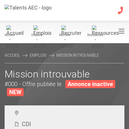
Accueil
Emplois
Recruter
Ressources
ACCUEIL
EMPLOIS
MISSION INTROUVABLE
Mission introuvable
#000
- Offre publiée le
Annonce inactive
NEW
CDI