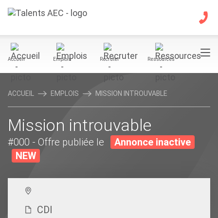
Accueil
Emplois
Recruter
Ressources
ACCUEIL
EMPLOIS
MISSION INTROUVABLE
Mission introuvable
#000
- Offre publiée le
Annonce inactive
NEW
CDI