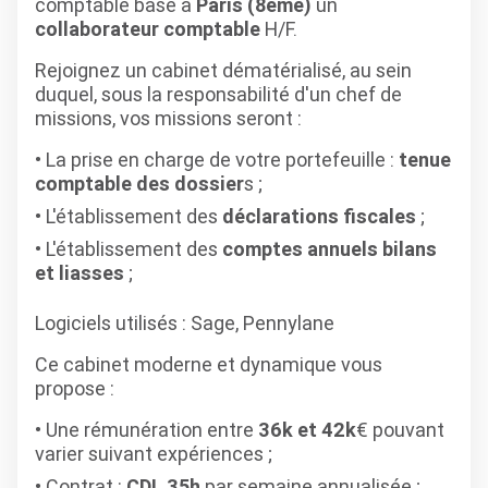
comptable basé à
Paris (8eme)
un
collaborateur comptable
H/F.
Rejoignez un cabinet dématérialisé, au sein
duquel, sous la responsabilité d'un chef de
missions, vos missions seront :
La prise en charge de votre portefeuille :
tenue
comptable des dossier
s ;
L'établissement des
déclarations fiscales
;
L'établissement des
comptes annuels bilans
et liasses
;
Logiciels utilisés
: Sage, Pennylane
Ce cabinet moderne et dynamique vous
propose :
Une rémunération entre
36k et 42k
€ pouvant
varier suivant expériences ;
Contrat :
CDI, 35h
par semaine annualisée ;