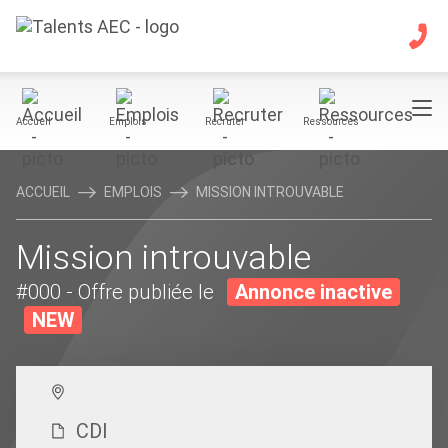
Accueil
Emplois
Recruter
Ressources
ACCUEIL
EMPLOIS
MISSION INTROUVABLE
Mission introuvable
#000
- Offre publiée le
Annonce inactive
NEW
CDI