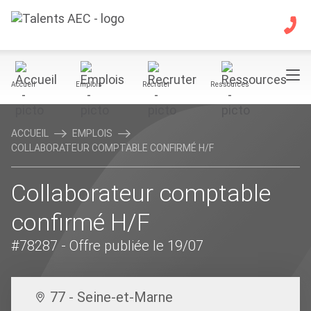
Accueil
Emplois
Recruter
Ressources
ACCUEIL
EMPLOIS
COLLABORATEUR COMPTABLE CONFIRMÉ H/F
Collaborateur comptable
confirmé H/F
#78287
- Offre publiée le 19/07
77 - Seine-et-Marne