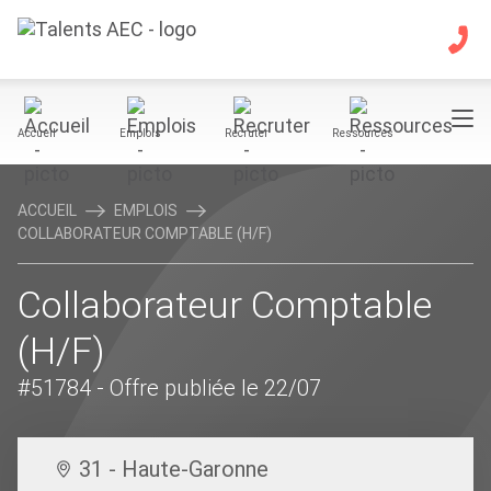
Accueil
Emplois
Recruter
Ressources
ACCUEIL
EMPLOIS
COLLABORATEUR COMPTABLE (H/F)
Collaborateur Comptable
(H/F)
#51784
- Offre publiée le 22/07
31 - Haute-Garonne