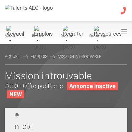
Accueil
Emplois
Recruter
Ressources
ACCUEIL
EMPLOIS
MISSION INTROUVABLE
Mission introuvable
#000
- Offre publiée le
Annonce inactive
NEW
CDI