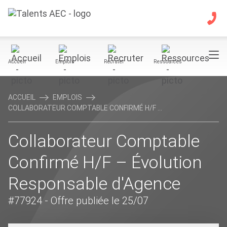
Accueil
Emplois
Recruter
Ressources
ACCUEIL
EMPLOIS
COLLABORATEUR COMPTABLE CONFIRMÉ H/F ...
Collaborateur Comptable
Confirmé H/F – Évolution
Responsable d'Agence
#77924
- Offre publiée le 25/07