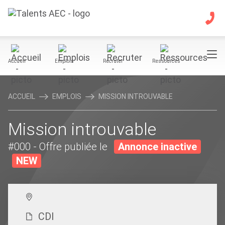
Accueil
Emplois
Recruter
Ressources
ACCUEIL
EMPLOIS
MISSION INTROUVABLE
Mission introuvable
#000
- Offre publiée le
Annonce inactive
NEW
CDI