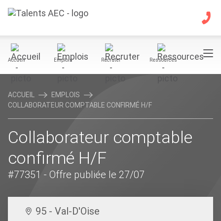
Accueil
Emplois
Recruter
Ressources
ACCUEIL
EMPLOIS
COLLABORATEUR COMPTABLE CONFIRMÉ H/F
Collaborateur comptable
confirmé H/F
#77351
- Offre publiée le 27/07
95 - Val-D'Oise