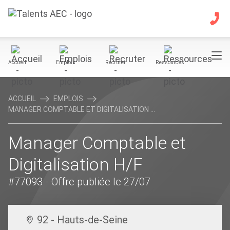
Accueil
Emplois
Recruter
Ressources
ACCUEIL
EMPLOIS
MANAGER COMPTABLE ET DIGITALISATION ...
Manager Comptable et
Digitalisation H/F
#77093
- Offre publiée le 27/07
92 - Hauts-de-Seine