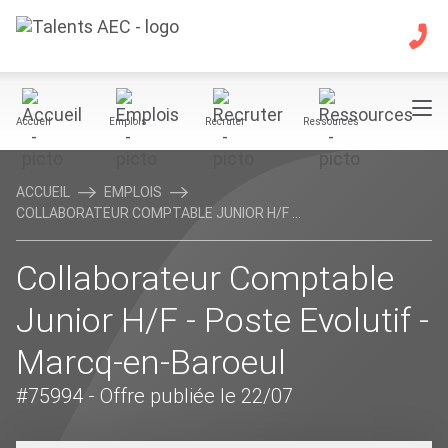
Accueil
Emplois
Recruter
Ressources
ACCUEIL
EMPLOIS
COLLABORATEUR COMPTABLE JUNIOR H/F ...
Collaborateur Comptable
Junior H/F - Poste Evolutif -
Marcq-en-Baroeul
#75994
- Offre publiée le 22/07